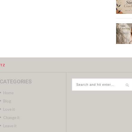
UTZ
CATEGORIES
Home
Blog
Love it
Change it
Leave it