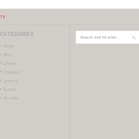
UTZ
CATEGORIES
Home
Blog
Love it
Change it
Leave it
Events
My Way