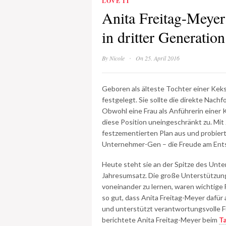
LOVE IT
Anita Freitag-Meyer
in dritter Generation
·
By
Nicole
On 25. April 2016
Geboren als älteste Tochter einer Kek
festgelegt. Sie sollte die direkte Nac
Obwohl eine Frau als Anführerin einer Ke
diese Position uneingeschränkt zu. Mit
festzementierten Plan aus und probiert
Unternehmer-Gen – die Freude am Ent
Heute steht sie an der Spitze des Unte
Jahresumsatz. Die große Unterstützung
voneinander zu lernen, waren wichtig
so gut, dass Anita Freitag-Meyer dafü
und unterstützt verantwortungsvolle
berichtete Anita Freitag-Meyer beim
T