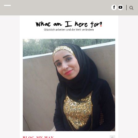
BLOG
,
MY WAY
0