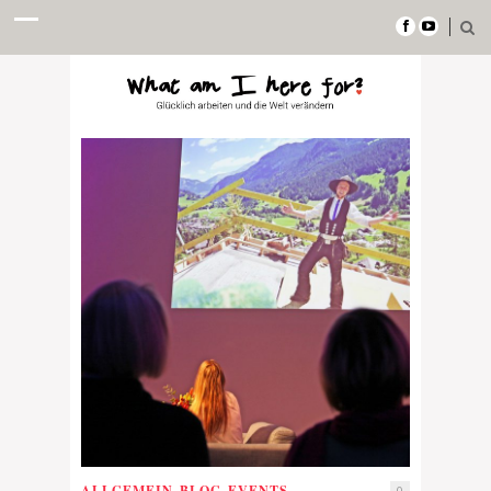
ALLGEMEIN
,
BLOG
,
EVENTS
0