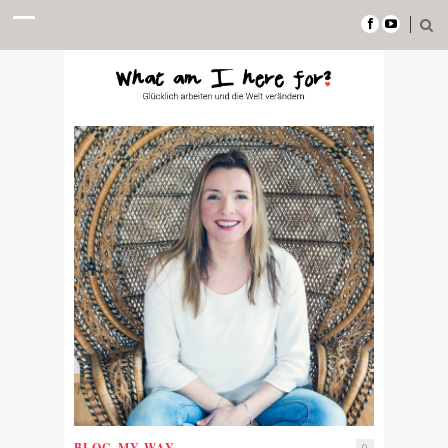
BLOG
,
MY WAY
0