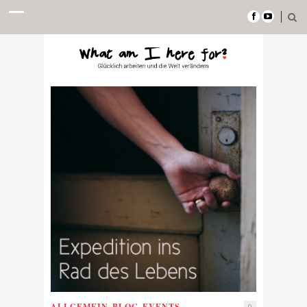
ALLGEMEIN
,
BLOG
,
EVENTS
0