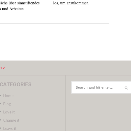
äche über sinnstiftendes
los, um anzukommen
 und Arbeiten
UTZ
CATEGORIES
Home
Blog
Love it
Change it
Leave it