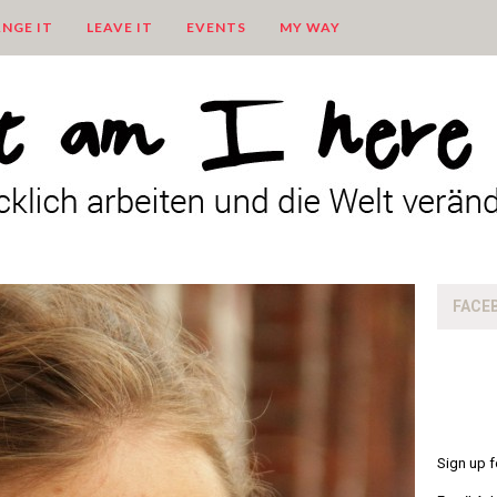
NGE IT
LEAVE IT
EVENTS
MY WAY
FACE
Sign up f