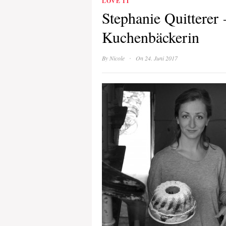
LOVE IT
Stephanie Quitterer
Kuchenbäckerin
·
By
Nicole
On 24. Juni 2017