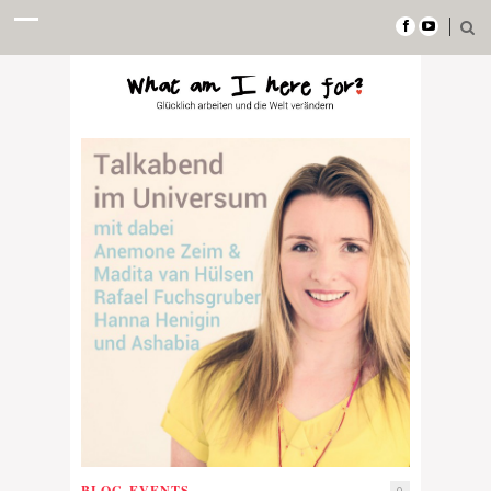
BLOG
,
EVENTS
0