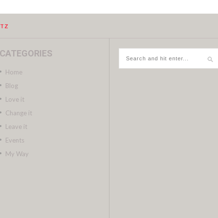
UTZ
CATEGORIES
Home
Blog
Love it
Change it
Leave it
Events
My Way