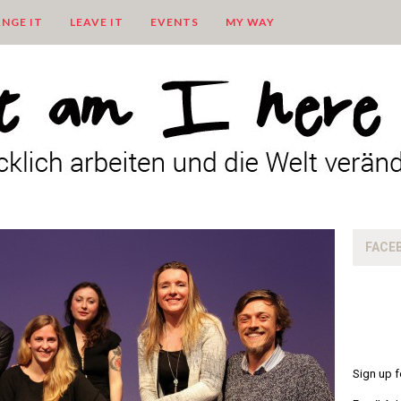
NGE IT
LEAVE IT
EVENTS
MY WAY
FACE
Sign up f