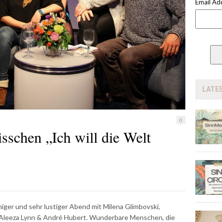
Email Ad
LATE
0
isschen „Ich will die Welt
nniger und sehr lustiger Abend mit Milena Glimbovski,
d Aleeza Lynn & André Hubert. Wunderbare Menschen, die