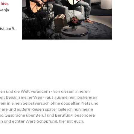
r
hier
.
venja
ist am
9.
ten und die Welt verändern - von diesem inneren
lt begann meine Weg - raus aus meinem bisherigen
 rein in einen Selbstversuch ohne doppelten Netz und
nere und äußere Reisen später teile ich nun meine
nd Gespräche über Beruf und Berufung, besondere
n und echter Wert-Schöpfung, hier mit euch.