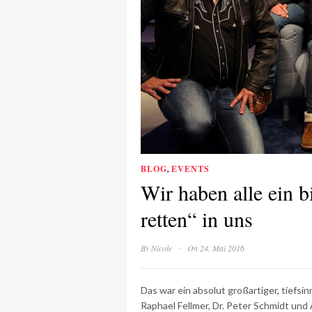
BLOG
,
EVENTS
Wir haben alle ein b
retten“ in uns
·
By
Nicole
On 24. Mai 2016
Das war ein absolut großartiger, tiefsi
Raphael Fellmer, Dr. Peter Schmidt un