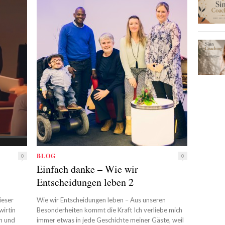
BLOG
0
0
Einfach danke – Wie wir
Entscheidungen leben 2
ieser
Wie wir Entscheidungen leben – Aus unseren
wirtin
Besonderheiten kommt die Kraft Ich verliebe mich
n und
immer etwas in jede Geschichte meiner Gäste, weil