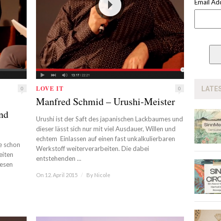
Email Ad
LOVE IT
LATE
0
0
Manfred Schmid – Urushi-Meister
und
Urushi ist der Saft des japanischen Lackbaumes und
dieser lässt sich nur mit viel Ausdauer, Willen und
echtem Einlassen auf einen fast unkalkulierbaren
e schon
Werkstoff weiterverarbeiten. Die dabei
eiten
entstehenden ...
iesen
On 12. April 2015
/
By
Nicole