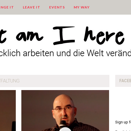
NGE IT
LEAVE IT
EVENTS
MY WAY
TFALTUNG
FACE
Sign up f