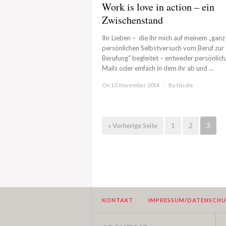
Work is love in action – ein
Zwischenstand
Ihr Lieben – die ihr mich auf meinem „ganz
persönlichen Selbstversuch vom Beruf zur
Berufung“ begleitet – entweder persönlich,
Mails oder einfach in dem ihr ab und ...
On 10. November 2014
/
By
Nicole
« Vorherige Seite
1
2
3
KONTAKT
IMPRESSUM/DATENSCH