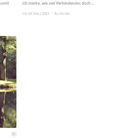
somit
ich merke, wie viel Verbindendes doch ...
On 14. März 2015
/
By
Nicole
0